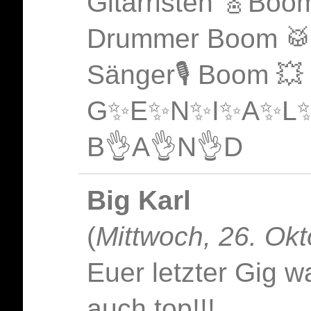
Gitarristen 🎸Boo
Drummer Boom 🥁
Sänger🎙️ Boom 
G✨E✨N✨I✨A✨L
B👌A👌N👌D
Big Karl
(
Mittwoch, 26. Ok
Euer letzter Gig wa
auch top!!!