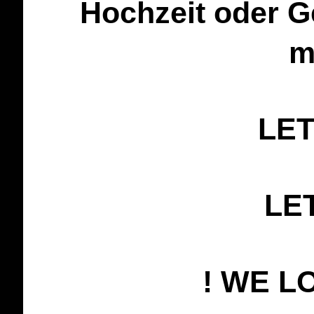
Hochzeit oder G
m
LET
LE
! WE L